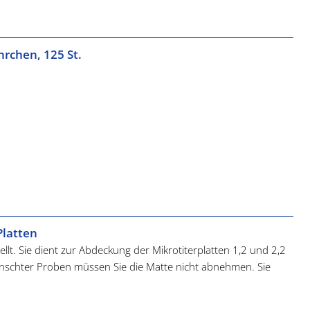
opylen hergestellt. Sie kann bei +121 °C autoklaviert werden.
hrchen, 125 St.
Platten
llt. Sie dient zur Abdeckung der Mikrotiterplatten 1,2 und 2,2
nschter Proben müssen Sie die Matte nicht abnehmen. Sie
l: Die anderen Proben bleiben abgedeckt. Verschluss-Matten
ar.