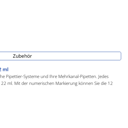
Zubehör
2 ml
sche Pipettier-Systeme und Ihre Mehrkanal-Pipetten. Jedes
a. 22 ml. Mit der numerischen Markierung können Sie die 12
sche Boden sorgt für die optimale Nutzung Ihrer Reagenzien und
Probenmaterial in den Gefäßen zurück.
 8 x 12 Reihen. Sie eignen sich für Ihre automatischen und
end bei Lagerung durch die stapelbare Formgebung. Geeignet