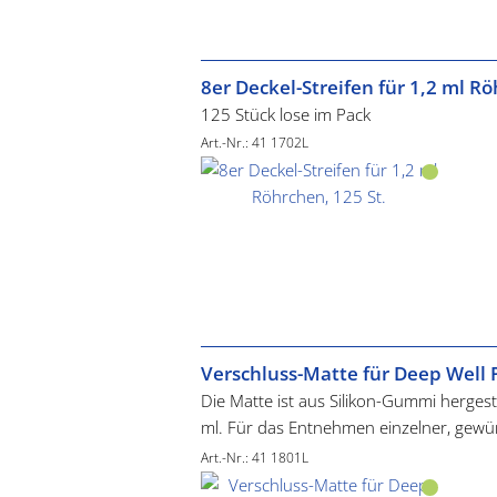
Die robuste Platte ist aus reinem Polypr
8er Deckel-Streifen für 1,2 ml Rö
125 Stück lose im Pack
Art.-Nr.: 41 1702L
Verschluss-Matte für Deep Well 
Die Matte ist aus Silikon-Gummi hergeste
ml. Für das Entnehmen einzelner, gewü
können die Matte durchstechen. Vortei
Art.-Nr.: 41 1801L
sind ebenso wie die Platten autoklavierb