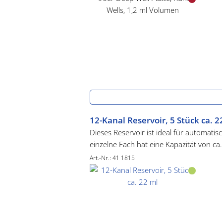
12-Kanal Reservoir, 5 Stück ca. 2
Dieses Reservoir ist ideal für automati
einzelne Fach hat eine Kapazität von c
Fächer schnell identifizieren. Der koni
Art.-Nr.: 41 1815
Proben. Es bleibt nur ein Minimum an 
Die Platte hat das Standard-Format von
manuellen Arbeitsmethoden. Platzspar
als Arbeits- und Lagerrack.