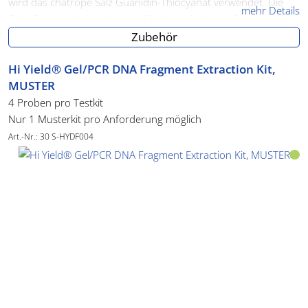
wird das chatrope Salz Guanidin-Thiocyanat verwendet. Die
mehr Details
DNA-Fragmente binden eine Glasfaser-Matrix in Spin-
Säulchen. Nach dem Auswaschen der Verunreinigungen
Zubehör
eluieren Sie die gereinigte DNA einfach mit Wasser oder Puffer.
Primer, dNTP's und andere Reaktions-Bestandteile werden so
Hi Yield® Gel/PCR DNA Fragment Extraction Kit,
zuverlässig entfernt.
MUSTER
4 Proben pro Testkit
Nur 1 Musterkit pro Anforderung möglich
Art.-Nr.: 30 S-HYDF004