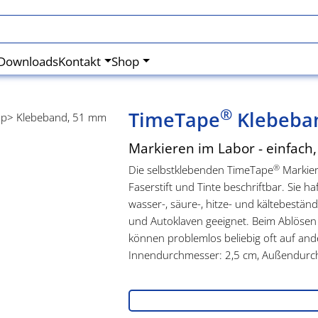
Downloads
Kontakt
Shop
®
TimeTape
Klebeban
Markieren im Labor - einfach,
®
Die selbstklebenden TimeTape
Markieru
Faserstift und Tinte beschriftbar. Sie h
wasser-, säure-, hitze- und kältebeständ
und Autoklaven geeignet. Beim Ablösen
können problemlos beliebig oft auf an
Innendurchmesser: 2,5 cm, Außendurch